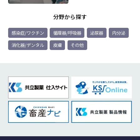
分野から探す
感染症/ワクチン
循環器/呼吸器
泌尿器
内分泌
消化器/デンタル
皮膚
その他