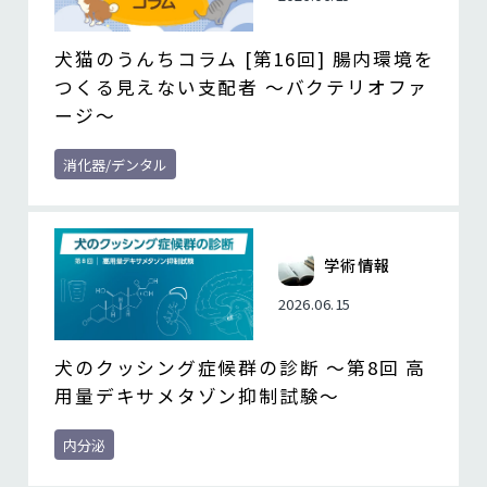
犬猫のうんちコラム [第16回] 腸内環境を
つくる見えない支配者 ～バクテリオファ
ージ～
消化器/デンタル
学術情報
2026.06.15
犬のクッシング症候群の診断 ～第8回 高
用量デキサメタゾン抑制試験～
内分泌