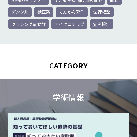
デンタル
獣医系
てんかん発作
法律相談
クッシング症候群
マイクロチップ
症例報告
CATEGORY
学術情報