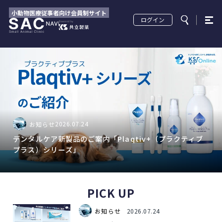
2026.07.27
学術情報
小動物医療従事者向け会員制サイト
新人獣医師・愛玩動物看護師に知ってお
ログイン
いてほしい麻酔の基礎 ～第10回知って
おきたい麻酔薬～
2026.07.27
小動物外科手術
動画で学ぶ！小動物外科手術 第16回
2026.07.27
2026.07.24
2026.07.24
2026.07.27
学術情報
小動物外科手術
お知らせ
お知らせ
新人獣医師・愛玩動物看護師に知っておいてほしい麻酔の
動画で学ぶ！小動物外科手術 第16回
デンタルケア新製品のご案内「Plaqtiv+（プラクティブ
共立製薬デンタルケア製品のご紹介
2026.07.24
お知らせ
基礎 ～第10回知っておきたい麻酔薬～
プラス）シリーズ」
デンタルケア新製品のご案内「Plaqtiv+
（プラクティブプラス）シリーズ」
PICK UP
2026.07.24
お知らせ