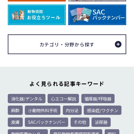
2026.07.24
お知らせ
共立製薬デンタルケア製品のご紹介
カテゴリ・分野から探す
2026.07.27
学術情報
新人獣医師・愛玩動物看護師に知ってお
いてほしい麻酔の基礎 ～第10回知って
よく見られる
記事キーワード
おきたい麻酔薬～
消化器/デンタル
心エコー解説
循環器/呼吸器
麻酔
小動物外科手術
内分泌
感染症/ワクチン
皮膚
SACバックナンバー
その他
泌尿器
動物医療センター
愛玩動物看護師国家資格
眼科