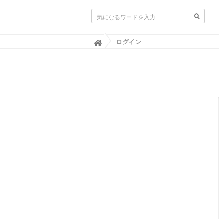
ログイン

SAC NAVI｜共立製薬