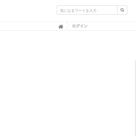
ログイン

SAC NAVI｜共立製薬