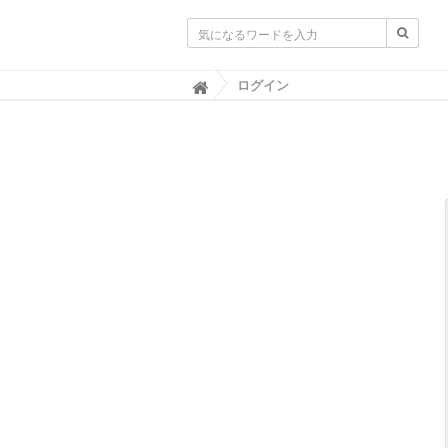
ログイン

SAC NAVI｜共立製薬