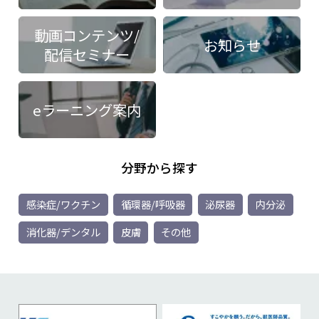
動画コンテンツ/
お知らせ
配信セミナー
eラーニング案内
分野から探す
感染症/ワクチン
循環器/呼吸器
泌尿器
内分泌
消化器/デンタル
皮膚
その他