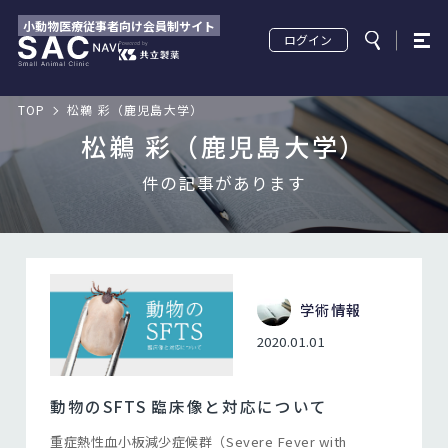
小動物医療従事者向け会員制サイト
ログイン
TOP
松鵜 彩（鹿児島大学）
松鵜 彩（鹿児島大学）
件の記事があります
学術情報
2020.01.01
動物のSFTS 臨床像と対応について
重症熱性血小板減少症候群（Severe Fever with