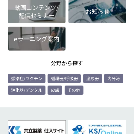
動画コンテンツ/
お知らせ
配信セミナー
eラーニング案内
分野から探す
感染症/ワクチン
循環器/呼吸器
泌尿器
内分泌
消化器/デンタル
皮膚
その他