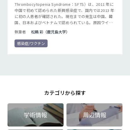
Thrombocytopenia Syndrome：SFTS）は、2011 年に
中国で初めて認められた新興感染症で、国内では2013 年
に初の人患者が確認された。現在までの発生は中国、韓
国、日本およびベトナムで認められている。原因ウイル
スは2018 年国際ウイルス分類委員会にてブニヤウイルス
執筆者
松鵜 彩（鹿児島大学）
目フェヌイウイルス科バンヤンウイルス属フアイヤンシ
ャン・バンヤンウイルスと命名された。本稿では旧名称
感染症/ワクチン
であるSFTSウイルスと記載する。
カテゴリから探す
学術情報
周辺情報