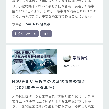
境衛生レベルの向上等によりその発生は減少傾向にあ
り、小動物臨床において最も予防が普及・浸透した感染
症の1つと言えます。しかし、感染源が消滅したわけでは
なく、軽視できない重要な感染症であることには変わり
ありません。ミルベマイシン オキシムなどの犬糸状虫症
執筆者
SAC NAVI編集部
予防薬は、適切に投与すれば確実な予防が可能な優れた
薬剤です。その優れた効果を発揮させるためには文字通
お役立ちツール
HDU
り「適切に投与する」必要があり、投薬期間と確実な投
薬を遵守することが重要なポイントになります。
学術情報
2025.02.17
HDUを用いた近年の犬糸状虫感染期間
（2024年データ集計）
犬糸状虫症は、予防薬の普及と飼育形態の変化、また環
境衛生レベルの向上等によりその発生は減少傾向にあ
り、小動物臨床において最も予防が普及・浸透した感染