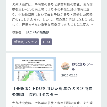
犬糸状虫症は、予防薬の普及と飼育形態の変化、また環
境衛生レベルの向上等によりその発生は減少傾向にあ
り、小動物臨床において最も予防が普及・浸透した感染
症の1つと言えます。しかし、感染源が消滅したわけでは
なく、軽視できない重要な感染症であることには変わり
ありません。ミルベマイシン オキシムなどの犬糸状虫症
執筆者
SAC NAVI編集部
予防薬は、適切に投与すれば確実な予防が可能な優れた
薬剤です。その優れた効果を発揮させるためには文字通
感染症/ワクチン
HDU
り「適切に投与する」必要があり、投薬期間と確実な投
薬を遵守することが重要なポイントになります。
お役立ちツー
ル
2026.02.16
【最新版】HDUを用いた近年の犬糸状虫感
染期間 院内用ポスター
犬糸状虫症は、予防薬の普及と飼育形態の変化、また環