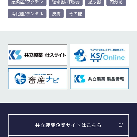
感染症/ワクチン
循環器/呼吸器
泌尿器
内分泌
消化器/デンタル
皮膚
その他
共立製薬企業サイトはこちら