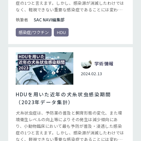
症の1つと言えます。しかし、感染源が消滅したわけでは
なく、軽視できない重要な感染症であることには変わり
ありません。ミルベマイシン オキシムなどの犬糸状虫症
執筆者
SAC NAVI編集部
予防薬は、適切に投与すれば確実な予防が可能な優れた
薬剤です。その優れた効果を発揮させるためには文字通
感染症/ワクチン
HDU
り「適切に投与する」必要があり、投薬期間と確実な投
薬を遵守することが重要なポイントになります。
学術情報
2024.02.13
HDUを用いた近年の犬糸状虫感染期間
（2023年データ集計）
犬糸状虫症は、予防薬の普及と飼育形態の変化、また環
境衛生レベルの向上等によりその発生は減少傾向にあ
り、小動物臨床において最も予防が普及・浸透した感染
症の1つと言えます。しかし、感染源が消滅したわけでは
なく、軽視できない重要な感染症であることには変わり