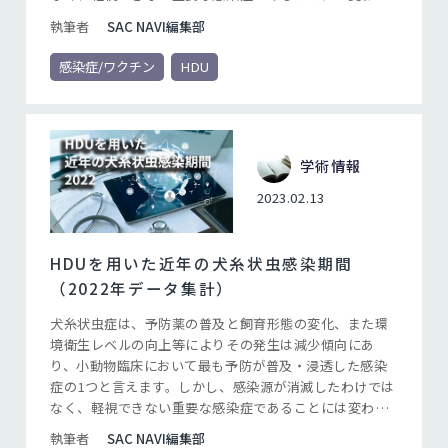
ありません。ミルベマイシン オキシムなどの犬糸状虫症
執筆者
SAC NAVI編集部
予防薬は、適切に投与すれば確実な予防が可能な優れた
薬剤です。その優れた効果を発揮させるためには文字通
感染症/ワクチン
HDU
り「適切に投与する」必要があり、投薬期間と確実な投
薬を遵守することが重要なポイントになります。
学術情報
2023.02.13
HDUを用いた近年の犬糸状虫感染期間
（2022年データ集計）
犬糸状虫症は、予防薬の普及と飼育形態の変化、また環
境衛生レベルの向上等によりその発生は減少傾向にあ
り、小動物臨床において最も予防が普及・浸透した感染
症の1つと言えます。しかし、感染源が消滅したわけでは
なく、軽視できない重要な感染症であることには変わり
ありません。ミルベマイシン オキシムなどの犬糸状虫症
執筆者
SAC NAVI編集部