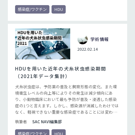
予防薬は、適切に投与すれば確実な予防が可能な優れた
薬剤です。その優れた効果を発揮させるためには文字通
感染症/ワクチン
HDU
り「適切に投与する」必要があり、投薬期間と確実な投
薬を遵守することが重要なポイントになります。
学術情報
2022.02.14
HDUを用いた近年の犬糸状虫感染期間
（2021年データ集計）
犬糸状虫症は、予防薬の普及と飼育形態の変化、また環
境衛生レベルの向上等によりその発生は減少傾向にあ
り、小動物臨床において最も予防が普及・浸透した感染
症の1つと言えます。しかし、感染源が消滅したわけでは
なく、軽視できない重要な感染症であることには変わり
ありません。ミルベマイシン オキシムなどの犬糸状虫症
執筆者
SAC NAVI編集部
予防薬は、適切に投与すれば確実な予防が可能な優れた
薬剤です。その優れた効果を発揮させるためには文字通
感染症/ワクチン
HDU