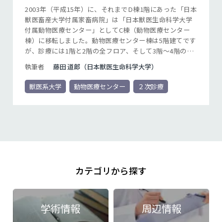
2003年（平成15年）に、それまでD棟1階にあった「日本
獣医畜産大学付属家畜病院」は「日本獣医生命科学大学
付属動物医療センター」としてC棟（動物医療センター
棟）に移転しました。動物医療センター棟は5階建てです
が、診療には1階と2階の全フロア、そして3階～4階の一
部を診療業務に使用しています。 D棟時代の「家畜病
執筆者
藤田 道郎（日本獣医生命科学大学）
院」から単にスペースが広くなっただけでなく、設備や
人員、そして診療内容についても高度二次診療施設の名
獣医系大学
動物医療センター
２次診療
に恥じない充実さとなっています。今回は家畜病院から
動物医療センターへと名称変更とともにより高度に刷新
された点について紹介します。
カテゴリから探す
学術情報
周辺情報