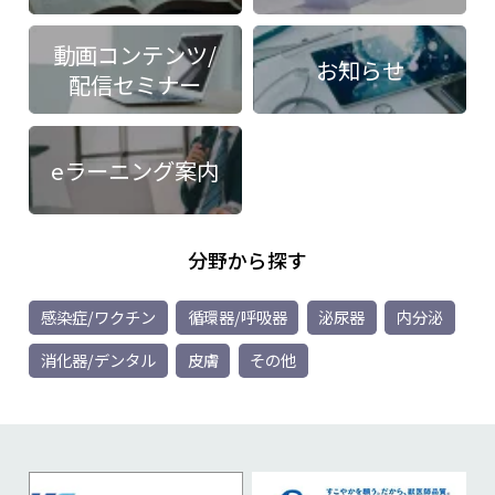
動画コンテンツ/
お知らせ
配信セミナー
eラーニング案内
分野から探す
感染症/ワクチン
循環器/呼吸器
泌尿器
内分泌
消化器/デンタル
皮膚
その他