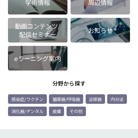
学術情報
周辺情報
動画コンテンツ/
お知らせ
配信セミナー
eラーニング案内
分野から探す
感染症/ワクチン
循環器/呼吸器
泌尿器
内分泌
消化器/デンタル
皮膚
その他