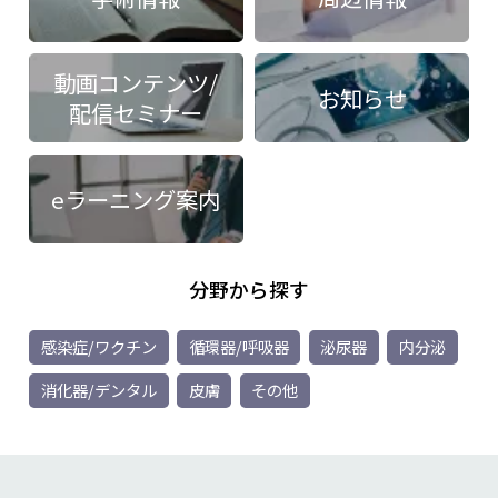
動画コンテンツ/
お知らせ
配信セミナー
eラーニング案内
分野から探す
感染症/ワクチン
循環器/呼吸器
泌尿器
内分泌
消化器/デンタル
皮膚
その他