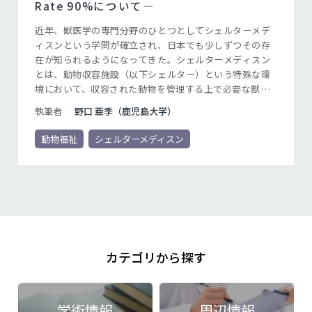
Rate 90%について―
近年、獣医学の専門分野のひとつとしてシェルターメデ
ィスンという学問が確立され、日本でも少しずつその存
在が知られるようになってきた。シェルターメディスン
とは、動物収容施設（以下シェルター）という特殊な環
境において、収容された動物を管理する上で必要な獣医
学を集約した獣医学分野である。主に飼い主のいないホ
執筆者
野口 亜季（鹿児島大学）
ームレスの動物を対象とし、シェルターにおいて動物を
集団で適切に管理するための集団獣医学をはじめ、疾病
動物福祉
シェルターメディスン
管理や譲渡活動など、シェルター環境に特化した内容が
含まれる。
カテゴリから探す
学術情報
周辺情報