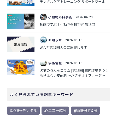
デンタルケアトレーニング サポートツール
小動物外科手術
2026.06.29
動画で学ぶ！小動物外科手術 第15回
お知らせ
2026.06.15
WJVF 第17回大会に出展します
学術情報
2026.06.15
犬猫のうんちコラム [第16回] 腸内環境をつく
る見えない支配者 ～バクテリオファージ～
よく見られている記事キーワード
消化器/デンタル
心エコー解説
循環器/呼吸器