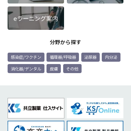
eラーニング案内
分野から探す
感染症/ワクチン
循環器/呼吸器
泌尿器
内分泌
消化器/デンタル
皮膚
その他