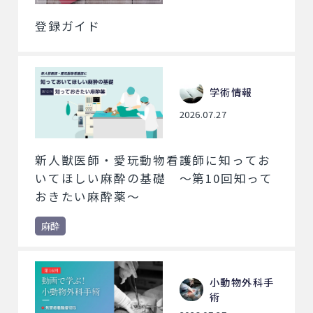
登録ガイド
学術情報
2026.07.27
新人獣医師・愛玩動物看護師に知ってお
いてほしい麻酔の基礎 ～第10回知って
おきたい麻酔薬～
麻酔
小動物外科手
術