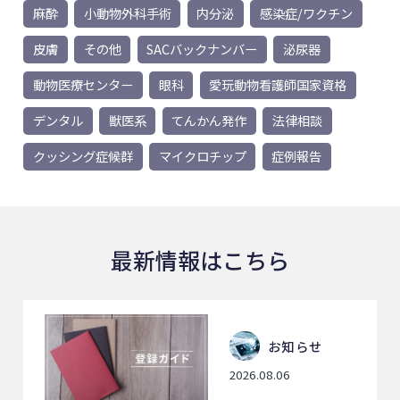
麻酔
小動物外科手術
内分泌
感染症/ワクチン
皮膚
その他
SACバックナンバー
泌尿器
動物医療センター
眼科
愛玩動物看護師国家資格
デンタル
獣医系
てんかん発作
法律相談
クッシング症候群
マイクロチップ
症例報告
最新情報はこちら
お知らせ
2026.08.06