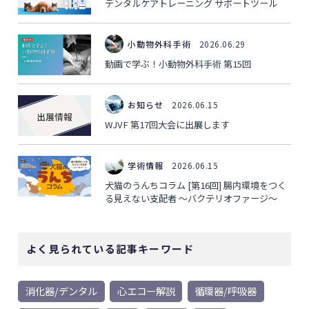
デンタルケアトレーニング サポートツール
小動物外科手術
2026.06.29
動画で学ぶ！小動物外科手術 第15回
お知らせ
2026.06.15
WJVF 第17回大会に出展します
学術情報
2026.06.15
犬猫のうんちコラム [第16回] 腸内環境をつく
る見えない支配者 ～バクテリオファージ～
よく見られている記事キーワード
消化器/デンタル
心エコー解説
循環器/呼吸器