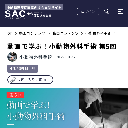
小動物医療従事者向け会員制サイト
ログイン
TOP
動画コンテンツ／配信セミナー
動画コンテンツ
小動物外科手術
動
画
で
学
動画で学ぶ！小動物外科手術 第5回
ぶ！
小
動
物
小動物外科手術
2025.08.25
外
科
手
術 
小動物外科手術
第
5
回
お気に入りに追加