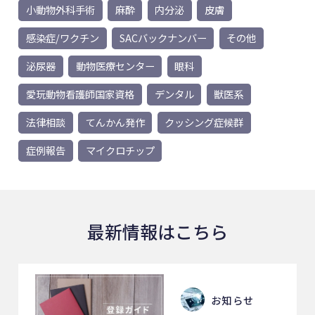
小動物外科手術
麻酔
内分泌
皮膚
感染症/ワクチン
SACバックナンバー
その他
泌尿器
動物医療センター
眼科
愛玩動物看護師国家資格
デンタル
獣医系
法律相談
てんかん発作
クッシング症候群
症例報告
マイクロチップ
最新情報はこちら
お知らせ