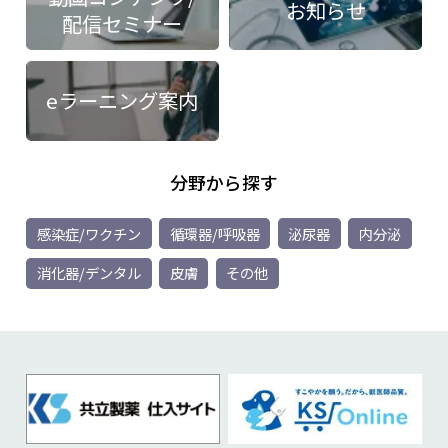
お知らせ
配信セミナー
eラーニング案内
分野から探す
感染症/ワクチン
循環器/呼吸器
泌尿器
内分泌
消化器/デンタル
皮膚
その他