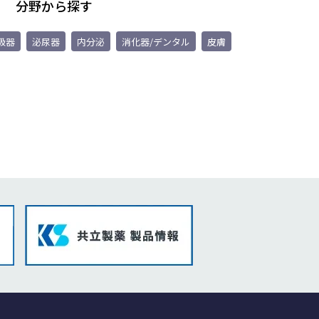
分野から探す
吸器
泌尿器
内分泌
消化器/デンタル
皮膚