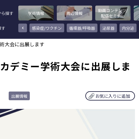
動画コンテンツ/
から探す
学術情報
周辺情報
配信セミナー
探す
その他
感染症/ワクチン
循環器/呼吸器
泌尿器
内分泌
学術大会に出展します
アカデミー学術大会に出展しま
お気に入りに追加
出展情報