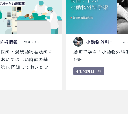
学術情報
小動物外科手
2026.07.27
202
術
獣医師・愛玩動物看護師に
動画で学ぶ！小動物外科手
ておいてほしい麻酔の基
16回
第10回知っておきたい麻
小動物外科手術
～