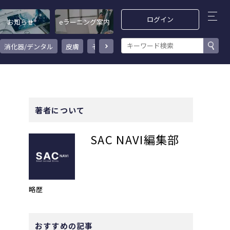
ログイン
お知らせ
eラーニング案内
消化器/デンタル
皮膚
その他
感染症/ワクチン
循環器/呼吸器
著者について
SAC NAVI編集部
略歴
おすすめの記事