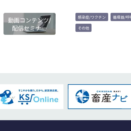
感染症/ワクチン
循環器/呼
動画コンテンツ/
配信セミナー
その他