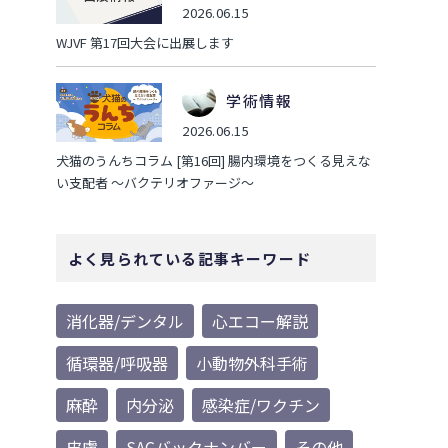
2026.06.15
WJVF 第17回大会に出展します
学術情報
2026.06.15
犬猫のうんちコラム [第16回] 腸内環境をつくる見えな
い支配者 ～バクテリオファージ～
よく見られている記事キーワード
消化器/デンタル
心エコー解説
循環器/呼吸器
小動物外科手術
麻酔
内分泌
感染症/ワクチン
皮膚
SACバックナンバー
その他