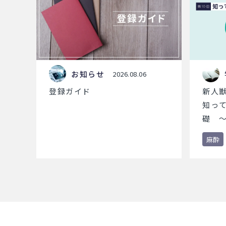
お知らせ
2026.08.06
登録ガイド
新人
知っ
礎 ～
酔薬
麻酔