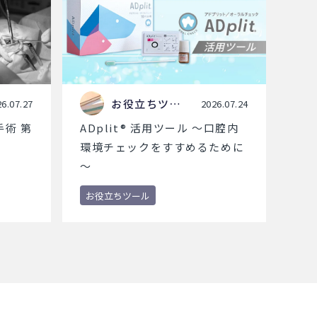
お役立ちツー
6.07.27
2026.07.24
ル
術 第
ADplit® 活用ツール ～口腔内
環境チェックをすすめるために
～
お役立ちツール