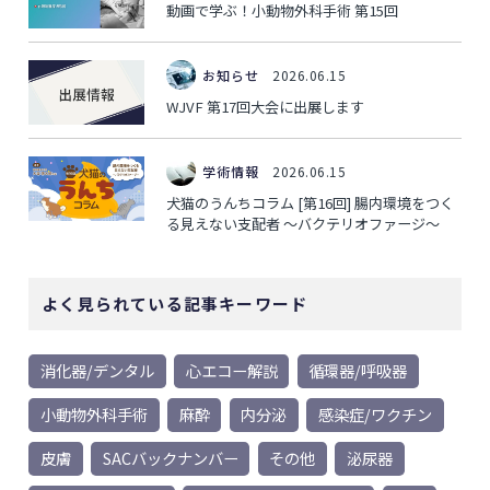
動画で学ぶ！小動物外科手術 第15回
お知らせ
2026.06.15
WJVF 第17回大会に出展します
学術情報
2026.06.15
犬猫のうんちコラム [第16回] 腸内環境をつく
る見えない支配者 ～バクテリオファージ～
よく見られている記事キーワード
消化器/デンタル
心エコー解説
循環器/呼吸器
小動物外科手術
麻酔
内分泌
感染症/ワクチン
皮膚
SACバックナンバー
その他
泌尿器