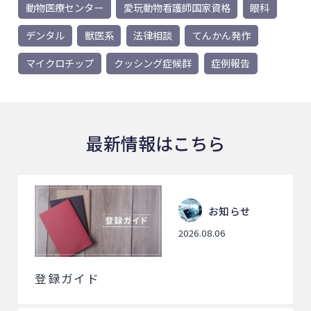
動物医療センター
愛玩動物看護師国家資格
眼科
デンタル
獣医系
法律相談
てんかん発作
マイクロチップ
クッシング症候群
症例報告
最新情報はこちら
お知らせ
2026.08.06
登録ガイド