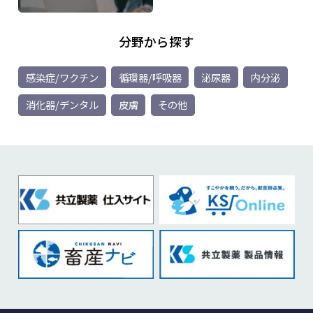
分野から探す
感染症/ワクチン
循環器/呼吸器
泌尿器
内分泌
消化器/デンタル
皮膚
その他