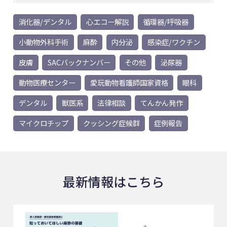
消化器/デンタル
心エコー解説
循環器/呼吸器
小動物外科手術
麻酔
内分泌
感染症/ワクチン
皮膚
SACバックナンバー
その他
泌尿器
動物医療センター
愛玩動物看護師国家資格
眼科
デンタル
獣医系
法律相談
てんかん発作
マイクロチップ
クッシング症候群
症例報告
最新情報はこちら