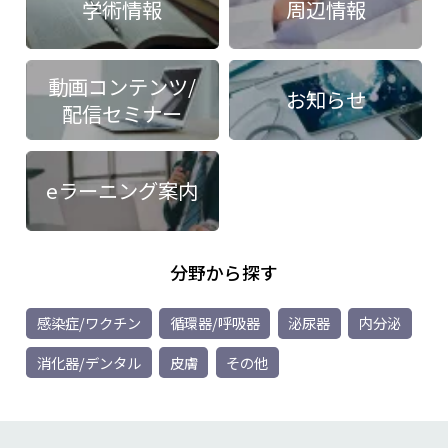
学術情報
周辺情報
動画コンテンツ/
お知らせ
配信セミナー
eラーニング案内
分野から探す
感染症/ワクチン
循環器/呼吸器
泌尿器
内分泌
消化器/デンタル
皮膚
その他