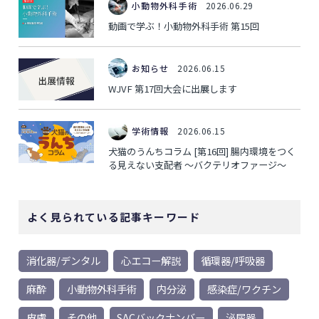
小動物外科手術
2026.06.29
動画で学ぶ！小動物外科手術 第15回
お知らせ
2026.06.15
WJVF 第17回大会に出展します
学術情報
2026.06.15
犬猫のうんちコラム [第16回] 腸内環境をつく
る見えない支配者 ～バクテリオファージ～
よく見られている記事キーワード
消化器/デンタル
心エコー解説
循環器/呼吸器
麻酔
小動物外科手術
内分泌
感染症/ワクチン
皮膚
その他
SACバックナンバー
泌尿器