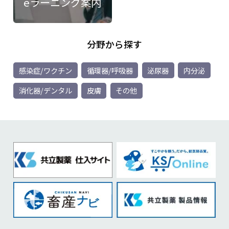
eラーニング案内
分野から探す
感染症/ワクチン
循環器/呼吸器
泌尿器
内分泌
消化器/デンタル
皮膚
その他