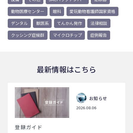
動物医療センター
眼科
愛玩動物看護師国家資格
デンタル
獣医系
てんかん発作
法律相談
クッシング症候群
マイクロチップ
症例報告
最新情報はこちら
お知らせ
2026.08.06
登録ガイド