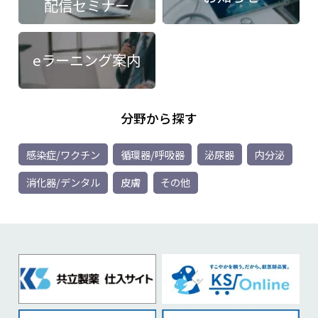
配信セミナー
eラーニング案内
分野から探す
感染症/ワクチン
循環器/呼吸器
泌尿器
内分泌
消化器/デンタル
皮膚
その他