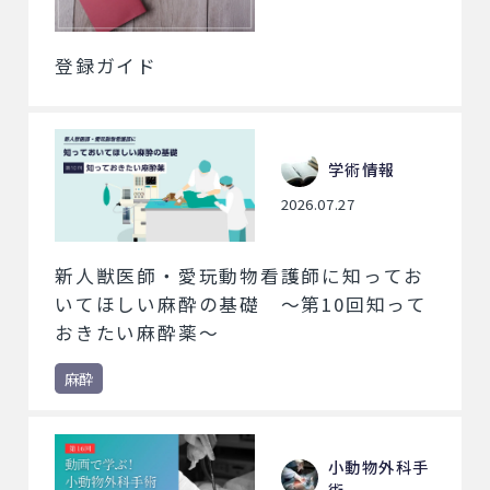
登録ガイド
学術情報
2026.07.27
新人獣医師・愛玩動物看護師に知ってお
いてほしい麻酔の基礎 ～第10回知って
おきたい麻酔薬～
麻酔
小動物外科手
術