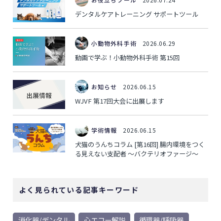
デンタルケアトレーニング サポートツール
小動物外科手術
2026.06.29
動画で学ぶ！小動物外科手術 第15回
お知らせ
2026.06.15
WJVF 第17回大会に出展します
学術情報
2026.06.15
犬猫のうんちコラム [第16回] 腸内環境をつく
る見えない支配者 ～バクテリオファージ～
よく見られている記事キーワード
消化器/デンタル
心エコー解説
循環器/呼吸器