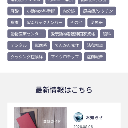
麻酔
小動物外科手術
内分泌
感染症/ワクチン
皮膚
SACバックナンバー
その他
泌尿器
動物医療センター
愛玩動物看護師国家資格
眼科
デンタル
獣医系
てんかん発作
法律相談
クッシング症候群
マイクロチップ
症例報告
最新情報はこちら
お知らせ
2026.08.06