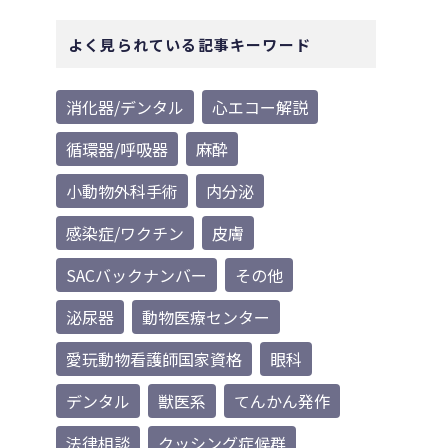
よく見られている記事キーワード
消化器/デンタル
心エコー解説
循環器/呼吸器
麻酔
小動物外科手術
内分泌
感染症/ワクチン
皮膚
SACバックナンバー
その他
泌尿器
動物医療センター
愛玩動物看護師国家資格
眼科
デンタル
獣医系
てんかん発作
法律相談
クッシング症候群