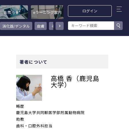
ログイン
お知らせ
eラーニング案内
消化器/デンタル
皮膚
その他
感染症/ワクチン
循環器/呼吸器
著者について
高橋 香（鹿児島
大学）
略歴
鹿児島大学共同獣医学部附属動物病院
助教
歯科・口腔外科担当