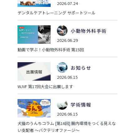
2026.07.24
デンタルケアトレーニング サポートツール
小動物外科手術
2026.06.29
動画で学ぶ！小動物外科手術 第15回
お知らせ
2026.06.15
WJVF 第17回大会に出展します
学術情報
2026.06.15
犬猫のうんちコラム [第16回] 腸内環境をつくる見えな
い支配者 ～バクテリオファージ～