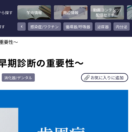
動画コンテンツ/
から探す
学術情報
周辺情報
配信セミナー
探す
その他
感染症/ワクチン
循環器/呼吸器
泌尿器
内分泌
重要性～
早期診断の重要性～
お気に入りに追加
消化器/デンタル