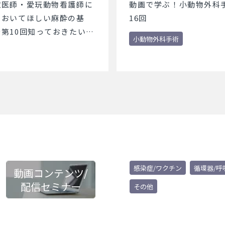
獣医師・愛玩動物看護師に
動画で学ぶ！小動物外科手
ておいてほしい麻酔の基
16回
第10回知っておきたい麻
小動物外科手術
～
感染症/ワクチン
循環器/呼
動画コンテンツ/
配信セミナー
その他