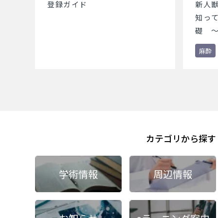
登録ガイド
新人
知っ
礎 ～
酔薬
麻酔
カテゴリから探す
学術情報
周辺情報