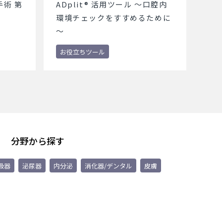
術 第
ADplit® 活用ツール ～口腔内
環境チェックをすすめるために
～
お役立ちツール
分野から探す
吸器
泌尿器
内分泌
消化器/デンタル
皮膚