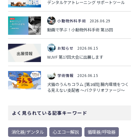
デンタルケアトレーニング サポートツール
小動物外科手術
2026.06.29
動画で学ぶ！小動物外科手術 第15回
お知らせ
2026.06.15
WJVF 第17回大会に出展します
学術情報
2026.06.15
犬猫のうんちコラム [第16回] 腸内環境をつく
る見えない支配者 ～バクテリオファージ～
よく見られている記事キーワード
消化器/デンタル
心エコー解説
循環器/呼吸器