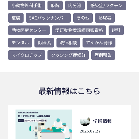
小動物外科手術
麻酔
内分泌
感染症/ワクチン
皮膚
SACバックナンバー
その他
泌尿器
動物医療センター
愛玩動物看護師国家資格
眼科
デンタル
獣医系
法律相談
てんかん発作
マイクロチップ
クッシング症候群
症例報告
最新情報はこちら
学術情報
2026.07.27