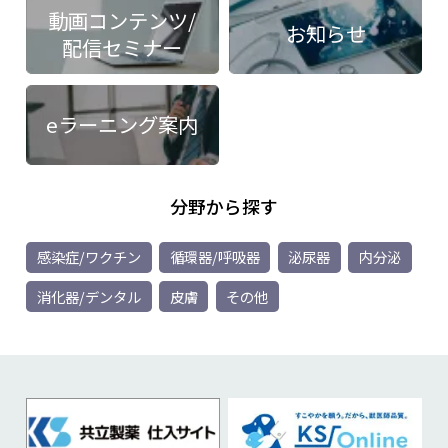
動画コンテンツ/
お知らせ
配信セミナー
eラーニング案内
分野から探す
感染症/ワクチン
循環器/呼吸器
泌尿器
内分泌
消化器/デンタル
皮膚
その他