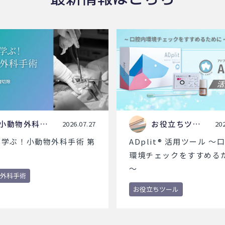
小動物外科手
お役立ちツー
2026.07.27
202
術
ル
で学ぶ！小動物外科手術 第
ADplit® 活用ツール ～
環境チェックをすすめる
～
外科手術
お役立ちツール