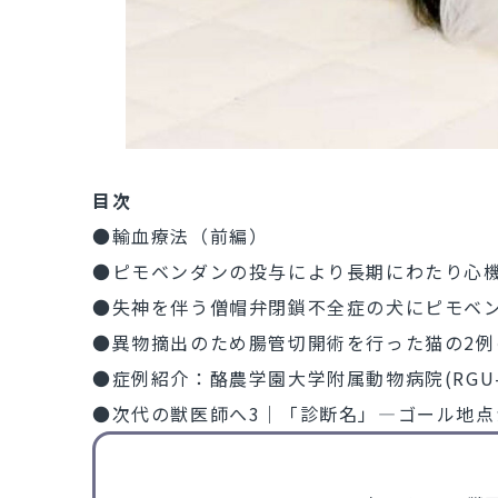
目次
●輸血療法（前編）
●ピモベンダンの投与により長期にわたり心
●失神を伴う僧帽弁閉鎖不全症の犬にピモベン
●異物摘出のため腸管切開術を行った猫の2例
●症例紹介：酪農学園大学附属動物病院(RGU-V
●次代の獣医師へ3｜「診断名」―ゴール地