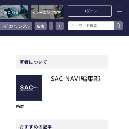
ログイン
お知らせ
eラーニング案内
消化器/デンタル
皮膚
その他
感染症/ワクチン
循環器/呼吸器
著者について
SAC NAVI編集部
略歴
おすすめの記事