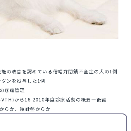
機能の改善を認めている僧帽弁閉鎖不全症の犬の1例
ダンを投与した1例
の疼痛管理
TH)から16 2010年度診療活動の概要―後編
点からか、羅針盤からか―