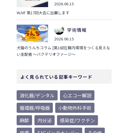
2026.06.15
WJVF 第17回大会に出展します
学術情報
2026.06.15
犬猫のうんちコラム [第16回] 腸内環境をつくる見えな
い支配者 ～バクテリオファージ～
よく見られている記事キーワード
消化器/デンタル
心エコー解説
循環器/呼吸器
小動物外科手術
麻酔
内分泌
感染症/ワクチン
皮膚
SACバックナンバー
その他