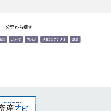
分野から探す
吸器
泌尿器
内分泌
消化器/デンタル
皮膚