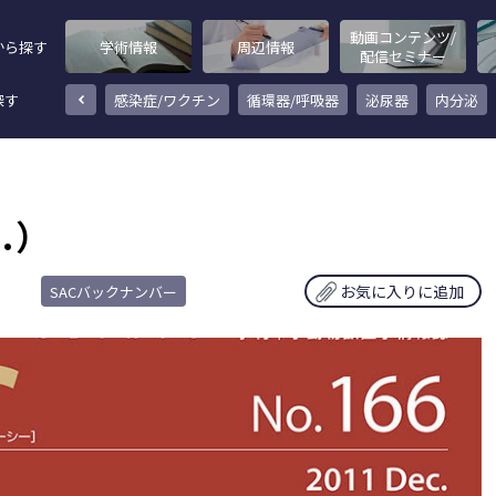
動画コンテンツ/
から探す
学術情報
周辺情報
配信セミナー
探す
その他
感染症/ワクチン
循環器/呼吸器
泌尿器
内分泌
）
c.）
お気に入りに追加
SACバックナンバー