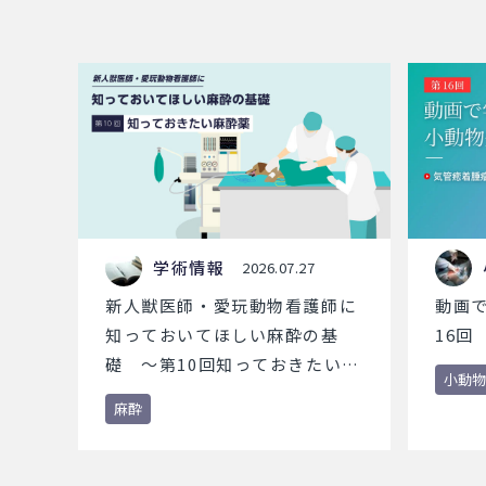
学術情報
2026.07.27
新人獣医師・愛玩動物看護師に
動画
知っておいてほしい麻酔の基
16回
礎 ～第10回知っておきたい麻
小動物
酔薬～
麻酔