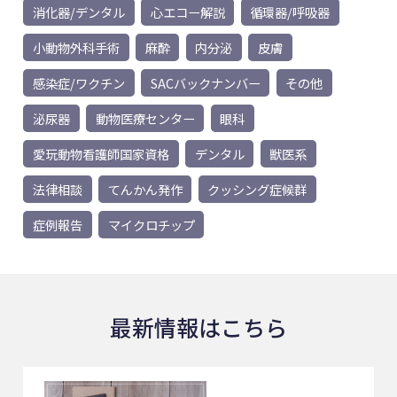
消化器/デンタル
心エコー解説
循環器/呼吸器
小動物外科手術
麻酔
内分泌
皮膚
感染症/ワクチン
SACバックナンバー
その他
泌尿器
動物医療センター
眼科
愛玩動物看護師国家資格
デンタル
獣医系
法律相談
てんかん発作
クッシング症候群
症例報告
マイクロチップ
最新情報はこちら