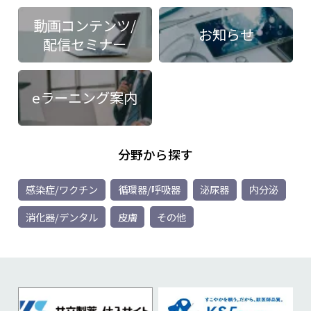
動画コンテンツ/
お知らせ
配信セミナー
eラーニング案内
分野から探す
感染症/ワクチン
循環器/呼吸器
泌尿器
内分泌
消化器/デンタル
皮膚
その他