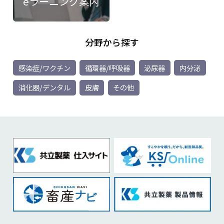
eラーニング案内
分野から探す
感染症/ワクチン
循環器/呼吸器
泌尿器
内分泌
消化器/デンタル
皮膚
その他