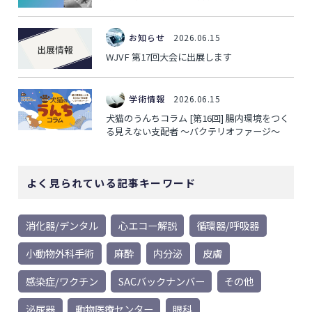
お知らせ
2026.06.15
WJVF 第17回大会に出展します
学術情報
2026.06.15
犬猫のうんちコラム [第16回] 腸内環境をつく
る見えない支配者 ～バクテリオファージ～
よく見られている記事キーワード
消化器/デンタル
心エコー解説
循環器/呼吸器
小動物外科手術
麻酔
内分泌
皮膚
感染症/ワクチン
SACバックナンバー
その他
泌尿器
動物医療センター
眼科