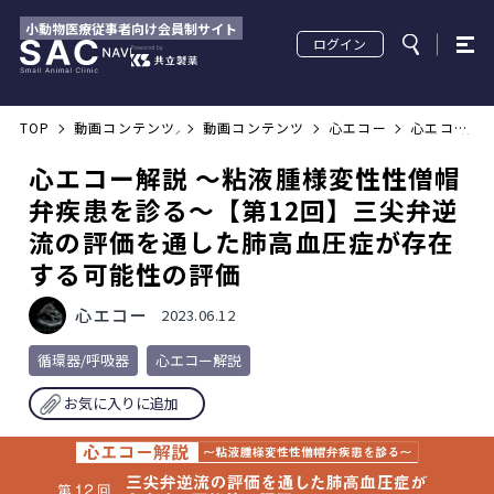
小動物医療従事者向け会員制サイト
ログイン
TOP
動画コンテンツ／配信セミナー
動画コンテンツ
心エコー
心エコー
解説 ～粘
液腫様変
性性僧帽
心エコー解説 ～粘液腫様変性性僧帽
弁疾患を
診る～
【第12
弁疾患を診る～【第12回】三尖弁逆
回】三尖
弁逆流の
流の評価を通した肺高血圧症が存在
評価を通
した肺高
血圧症が
する可能性の評価
存在する
可能性の
評価
心エコー
2023.06.12
循環器/呼吸器
心エコー解説
お気に入りに追加