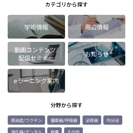
カテゴリから探す
学術情報
周辺情報
動画コンテンツ/
お知らせ
配信セミナー
eラーニング案内
分野から探す
感染症/ワクチン
循環器/呼吸器
泌尿器
内分泌
消化器/デンタル
皮膚
その他