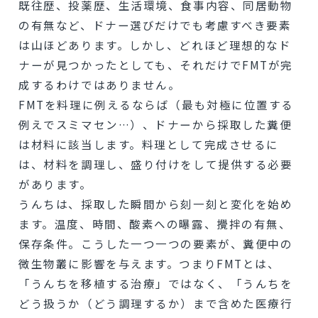
既往歴、投薬歴、生活環境、食事内容、同居動物
の有無など、ドナー選びだけでも考慮すべき要素
は山ほどあります。しかし、どれほど理想的なド
ナーが見つかったとしても、それだけでFMTが完
成するわけではありません。
FMTを料理に例えるならば（最も対極に位置する
例えでスミマセン…）、ドナーから採取した糞便
は材料に該当します。料理として完成させるに
は、材料を調理し、盛り付けをして提供する必要
があります。
うんちは、採取した瞬間から刻一刻と変化を始め
ます。温度、時間、酸素への曝露、攪拌の有無、
保存条件。こうした一つ一つの要素が、糞便中の
微生物叢に影響を与えます。つまりFMTとは、
「うんちを移植する治療」ではなく、「うんちを
どう扱うか（どう調理するか）まで含めた医療行