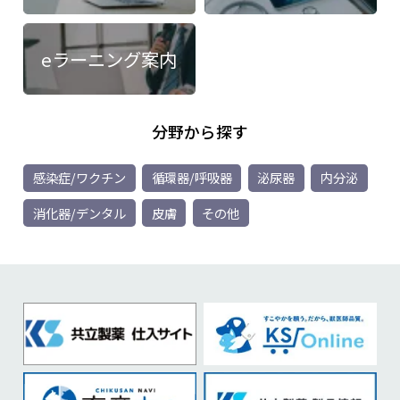
eラーニング案内
分野から探す
感染症/ワクチン
循環器/呼吸器
泌尿器
内分泌
消化器/デンタル
皮膚
その他