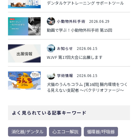
デンタルケアトレーニング サポートツール
小動物外科手術
2026.06.29
動画で学ぶ！小動物外科手術 第15回
お知らせ
2026.06.15
WJVF 第17回大会に出展します
学術情報
2026.06.15
犬猫のうんちコラム [第16回] 腸内環境をつく
る見えない支配者 ～バクテリオファージ～
よく見られている記事キーワード
消化器/デンタル
心エコー解説
循環器/呼吸器