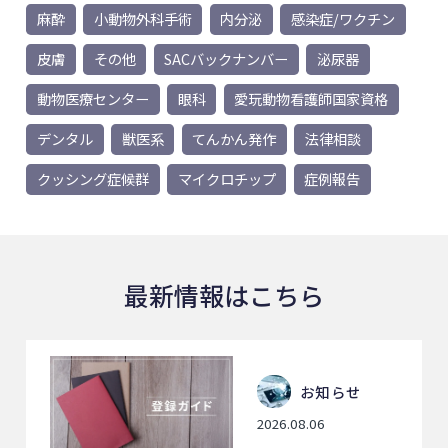
麻酔
小動物外科手術
内分泌
感染症/ワクチン
皮膚
その他
SACバックナンバー
泌尿器
動物医療センター
眼科
愛玩動物看護師国家資格
デンタル
獣医系
てんかん発作
法律相談
クッシング症候群
マイクロチップ
症例報告
最新情報はこちら
お知らせ
2026.08.06