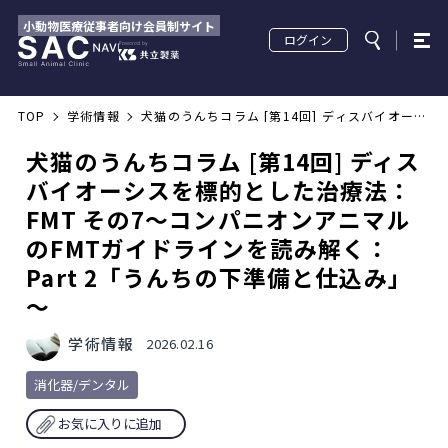
小動物医療従事者向け会員制サイト
ログイン
TOP
学術情報
犬猫のうんちコラム [第14回] ディスバイオーシ
スを標的とした治療法：FMT その7～コンパニオ
ンアニマルのFMTガイドラインを読み解く：
Part 2「うんちの下準備と仕込み」～
犬猫のうんちコラム [第14回] ディス
バイオーシスを標的とした治療法：
FMT その7～コンパニオンアニマル
のFMTガイドラインを読み解く：
Part 2「うんちの下準備と仕込み」
～
学術情報
2026.02.16
消化器/デンタル
お気に入りに追加