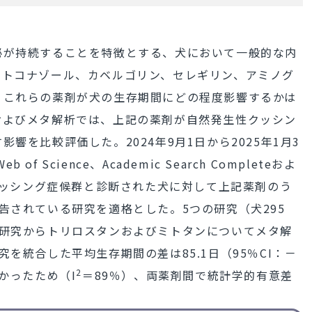
泌が持続することを特徴とする、犬において一般的な内
ケトコナゾール、カベルゴリン、セレギリン、アミノグ
、これらの薬剤が犬の生存期間にどの程度影響するかは
およびメタ解析では、上記の薬剤が自然発生性クッシン
響を比較評価した。2024年9月1日から2025年1月3
f Science、Academic Search Completeおよ
した。クッシング症候群と診断された犬に対して上記薬剤のう
告されている研究を適格とした。5つの研究（犬295
の研究からトリロスタンおよびミトタンについてメタ解
を統合した平均生存期間の差は85.1日（95％CI：－
2
高かったため（I
＝89％）、両薬剤間で統計学的有意差