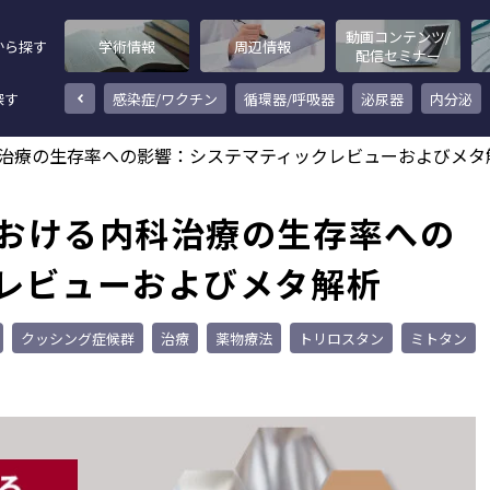
動画コンテンツ/
から探す
学術情報
周辺情報
配信セミナー
探す
その他
感染症/ワクチン
循環器/呼吸器
泌尿器
内分泌
治療の生存率への影響：システマティックレビューおよびメタ
おける内科治療の生存率への
レビューおよびメタ解析
クッシング症候群
治療
薬物療法
トリロスタン
ミトタン