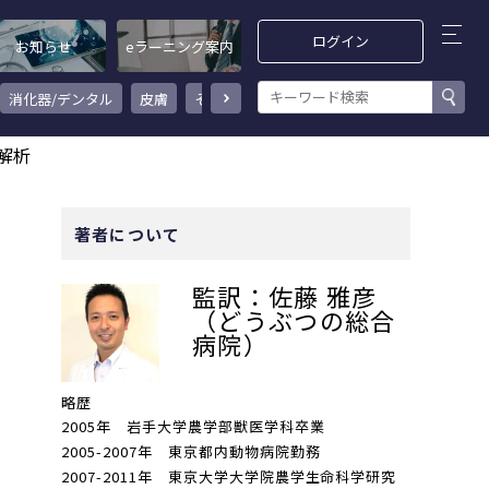
ログイン
お知らせ
eラーニング案内
消化器/デンタル
皮膚
その他
感染症/ワクチン
循環器/呼吸器
解析
著者について
監訳：佐藤 雅彦
（どうぶつの総合
病院）
略歴
2005年 岩手大学農学部獣医学科卒業
2005-2007年 東京都内動物病院勤務
2007-2011年 東京大学大学院農学生命科学研究