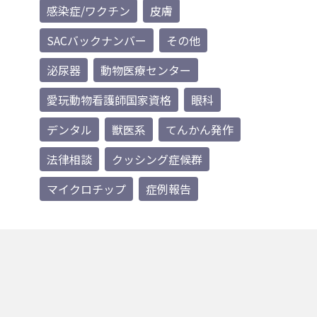
感染症/ワクチン
皮膚
SACバックナンバー
その他
泌尿器
動物医療センター
愛玩動物看護師国家資格
眼科
デンタル
獣医系
てんかん発作
法律相談
クッシング症候群
マイクロチップ
症例報告