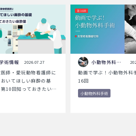
学術情報
小動物外科手
2026.07.27
202
術
獣医師・愛玩動物看護師に
動画で学ぶ！小動物外科手
ておいてほしい麻酔の基
16回
第10回知っておきたい麻
小動物外科手術
～