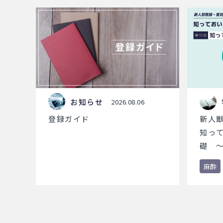
お知らせ
2026.08.06
登録ガイド
新人
知っ
礎 ～
酔薬
麻酔