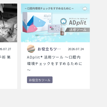
お役立ちツー
6.07.27
2026.07.24
ル
術 第
ADplit® 活用ツール ～口腔内
環境チェックをすすめるために
～
お役立ちツール