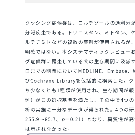
クッシング症候群は、コルチゾールの過剰分
分泌疾患である。トリロスタン、ミトタン、
ルテチミドなどの複数の薬剤が使用されるが
明確ではない。本システマティックレビュー
グ症候群に罹患している犬の生存期間に及ぼす影
日までの期間においてMEDLINE、Embase、Web o
びCochrane Libraryを包括的に検索
ち少なくとも1種類が使用され、生存期間が報
例）がこの選択基準を満たし、その中で4つ
析の実施に十分なデータが得られた。4つの研究
255.9～85.7、
p
＝0.21）となり、異質性が
は示されなかった。