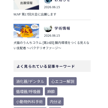
2026.06.15
WJVF 第17回大会に出展します
学術情報
2026.06.15
犬猫のうんちコラム [第16回] 腸内環境をつくる見えな
い支配者 ～バクテリオファージ～
よく見られている記事キーワード
消化器/デンタル
心エコー解説
循環器/呼吸器
麻酔
小動物外科手術
内分泌