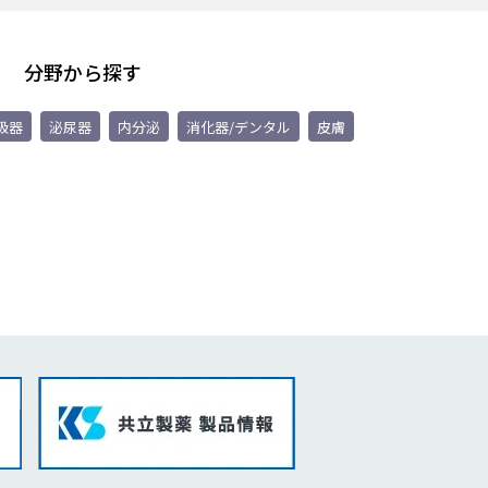
分野から探す
吸器
泌尿器
内分泌
消化器/デンタル
皮膚