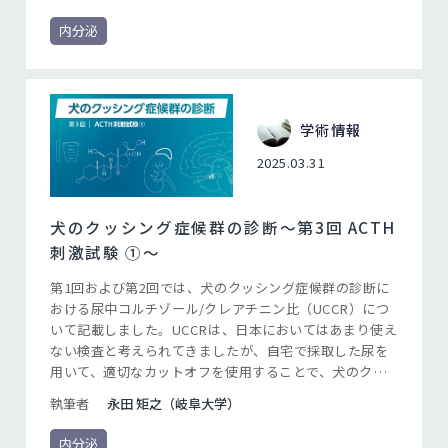
ルココルチコイドフィードバックに対する視床下部-下垂
体-副腎軸（HPA軸）の感受性低下を評価する検査ではな
内分泌
いこと、そして尿中コルチゾール/クレアチニン比
（UCCR）と比較して煩雑で侵襲的であることがあげられ
ます。近年では、治療モニタリングにおいてもACTH刺激
試験が使用される機会が減少しており、診断時のACTH刺
激試験の結果を参照する必要性も少なくなってきていま
学術情報
す。
2025.03.31
犬のクッシング症候群の診断〜第3回 ACTH
刺激試験 ①～
第1回および第2回では、犬のクッシング症候群の診断に
おける尿中コルチゾール/クレアチニン比（UCCR）につ
いて記載しました。UCCRは、日本においてはあまり使え
ない検査と考えられてきましたが、自宅で採取した尿を
用いて、適切なカットオフを使用することで、犬のクッ
シング症候群の診断に有用です。
執筆者
永田 矩之（岐阜大学）
内分泌