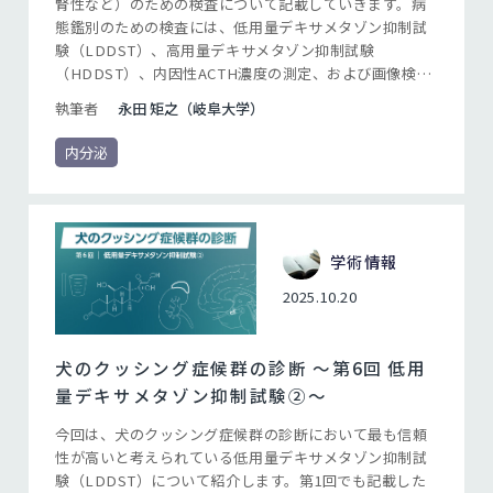
腎性など）のための検査について記載していきます。病
態鑑別のための検査には、低用量デキサメタゾン抑制試
験（LDDST）、高用量デキサメタゾン抑制試験
（HDDST）、内因性ACTH濃度の測定、および画像検査
が含まれます。最初は 、前回に引き続きLDDSTについ
執筆者
永田 矩之（岐阜大学）
て、クッシング症候群の病態鑑別における役割をあらた
めて整理したいと思います。病態鑑別を目的にLDDSTを
内分泌
実施する機会はほとんどないかもしれませんが、LDDST
の結果によっては病態をある程度予測することが可能で
す。それではまず、クッシング症候群の病態には何が含
まれるかをまず確認しましょう。
学術情報
2025.10.20
犬のクッシング症候群の診断 〜第6回 低用
量デキサメタゾン抑制試験②〜
今回は、犬のクッシング症候群の診断において最も信頼
性が高いと考えられている低用量デキサメタゾン抑制試
験（LDDST）について紹介します。第1回でも記載した