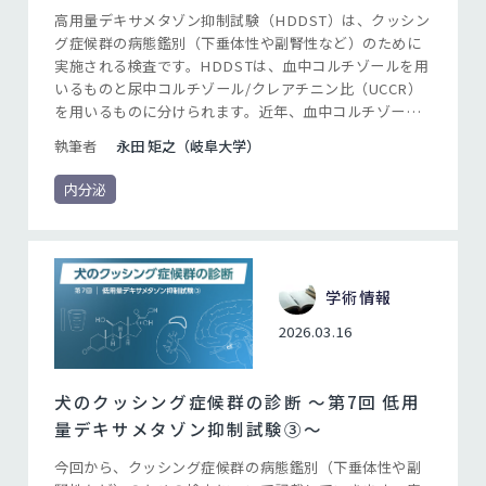
高用量デキサメタゾン抑制試験（HDDST）は、クッシン
グ症候群の病態鑑別（下垂体性や副腎性など）のために
実施される検査です。HDDSTは、血中コルチゾールを用
いるものと尿中コルチゾール/クレアチニン比（UCCR）
を用いるものに分けられます。近年、血中コルチゾール
を用いてHDDSTを実施する機会はほとんどないかもしれ
執筆者
永田 矩之（岐阜大学）
ませんが、UCCRを用いたHDDST（UCCR-HDDST）
は、状況によっては有用な検査になると考えられます。
内分泌
UCCR-HDDSTの利点は、「コルチゾールの産生増加」と
「グルココルチコイドフィードバックに対する視床下部-
下垂体-副腎軸の感受性低下」を同時に評価できることで
す。
学術情報
2026.03.16
犬のクッシング症候群の診断 ～第7回 低用
量デキサメタゾン抑制試験③～
今回から、クッシング症候群の病態鑑別（下垂体性や副