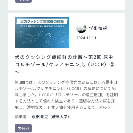
学術情報
2024.11.11
犬のクッシング症候群の診断〜第2回 尿中
コルチゾール/クレアチニン比（UCCR）②
～
第1回では、犬のクッシング症候群の診断における尿中コ
ルチゾール/クレアチニン比（UCCR）の概要について記
載しました。UCCRが「コルチゾールの産生増加」を証明
する方法として優れた検査であり、適切な方法で尿を採
取し、適切なカットオフ値を使用することで、犬のクッ
シング症候群の診断に有用であることが理解できたと思
執筆者
永田 矩之（岐阜大学）
います。第2回では、私たちのデータをお示ししながら、
UCCRの実際の利用について、注意点を含めて記載したい
内分泌
と思います。