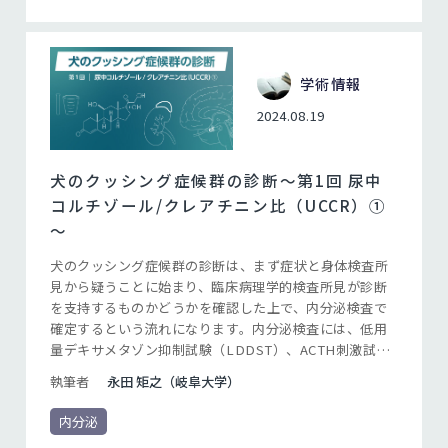
学術情報
2024.08.19
犬のクッシング症候群の診断〜第1回 尿中
コルチゾール/クレアチニン比（UCCR）①
～
犬のクッシング症候群の診断は、まず症状と身体検査所
見から疑うことに始まり、臨床病理学的検査所見が診断
を支持するものかどうかを確認した上で、内分泌検査で
確定するという流れになります。内分泌検査には、低用
量デキサメタゾン抑制試験（LDDST）、ACTH刺激試
験、そして尿中コルチゾール/クレアチニン比（UCCR）
執筆者
永田 矩之（岐阜大学）
が含まれますが、この3つの検査にはそれぞれ利点と欠点
があります。各検査の特徴を理解して使いこなすこと
内分泌
で、多様な臨床像を示すクッシング症候群を的確に診断