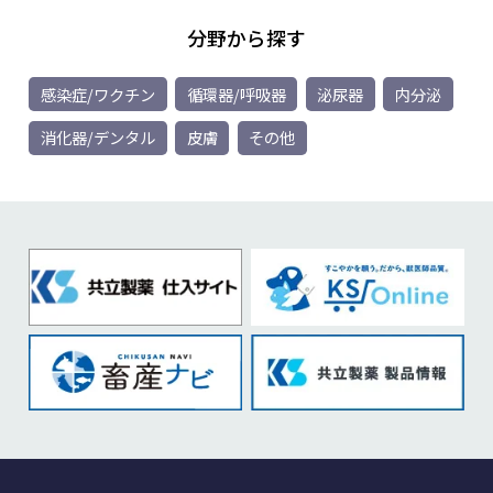
分野から探す
感染症/ワクチン
循環器/呼吸器
泌尿器
内分泌
消化器/デンタル
皮膚
その他