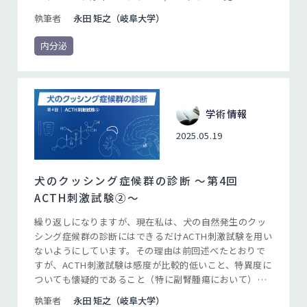
（UCCR）、ACTH刺激試験、およびLDDSTの3つの検査
執筆者
永田 矩之（岐阜大学）
の中で、LDDSTを最も推奨しています（Bugbee, et al.
2023）。このガイドラインでは、LDDSTの利点として、
内分泌
クッシング症候群の診断における感度が高いこと、およ
び下垂体性と副腎性を鑑別できる可能性があることをあ
げていますが、重要なのはLDDSTが「グルココルチコイ
ドフィードバックに対する視床下部-下垂体-副腎
（HPA）軸の感受性低下」を証明する検査であるという
学術情報
ことです。クッシング症候群の診断における内分泌検査
2025.05.19
の役割は、「コルチゾールの産生増加」と「グルココル
チコイドフィードバックに対するHPA軸の感受性低下」
を証明することですが、後者を評価できるのは基本的に
犬のクッシング症候群の診断 〜第4回
LDDSTを含むデキサメタゾン抑制試験だけです。
ACTH刺激試験②〜
繰り返しになりますが、現在私は、犬の自然発生のクッ
シング症候群の診断にはできるだけACTH刺激試験を用い
ないようにしています。その理由は前回述べたとおりで
すが、ACTH刺激試験は感度が比較的低いこと、特異度に
ついても懐疑的であること（特に副腎腫瘍において）、
日本では明確なカットオフ値が定まっていないこと、グ
執筆者
永田 矩之（岐阜大学）