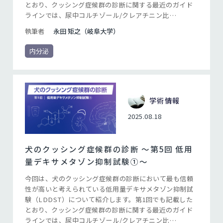
とおり、クッシング症候群の診断に関する最近のガイド
ラインでは、尿中コルチゾール/クレアチニン比
（UCCR）、ACTH刺激試験、およびLDDSTの3つの検査
執筆者
永田 矩之（岐阜大学）
の中で、LDDSTを最も推奨しています（Bugbee, et al.
2023）。このガイドラインでは、LDDSTの利点として、
内分泌
クッシング症候群の診断における感度が高いこと、およ
び下垂体性と副腎性を鑑別できる可能性があることをあ
げていますが、重要なのはLDDSTが「グルココルチコイ
ドフィードバックに対する視床下部-下垂体-副腎
（HPA）軸の感受性低下」を証明する検査であるという
学術情報
ことです。クッシング症候群の診断における内分泌検査
2025.08.18
の役割は、「コルチゾールの産生増加」と「グルココル
チコイドフィードバックに対するHPA軸の感受性低下」
を証明することですが、後者を評価できるのは基本的に
犬のクッシング症候群の診断 〜第5回 低用
LDDSTを含むデキサメタゾン抑制試験だけです。
量デキサメタゾン抑制試験①〜
今回は、犬のクッシング症候群の診断において最も信頼
性が高いと考えられている低用量デキサメタゾン抑制試
験（LDDST）について紹介します。第1回でも記載した
とおり、クッシング症候群の診断に関する最近のガイド
ラインでは、尿中コルチゾール/クレアチニン比