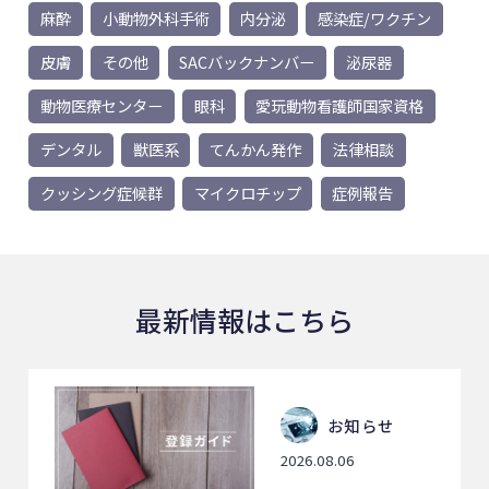
麻酔
小動物外科手術
内分泌
感染症/ワクチン
皮膚
その他
SACバックナンバー
泌尿器
動物医療センター
眼科
愛玩動物看護師国家資格
デンタル
獣医系
てんかん発作
法律相談
クッシング症候群
マイクロチップ
症例報告
最新情報はこちら
お知らせ
2026.08.06