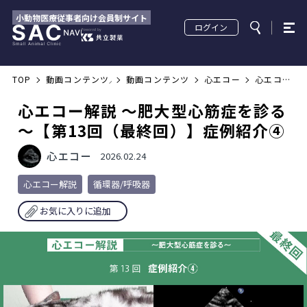
小動物医療従事者向け会員制サイト
ログイン
TOP
動画コンテンツ／配信セミナー
動画コンテンツ
心エコー
心エコー
解説 ～肥
大型心筋
症を診る
心エコー解説 ～肥大型心筋症を診る
～【第13
回（最終
回）】症
～【第13回（最終回）】症例紹介④
例紹介④
心エコー
2026.02.24
心エコー解説
循環器/呼吸器
お気に入りに追加