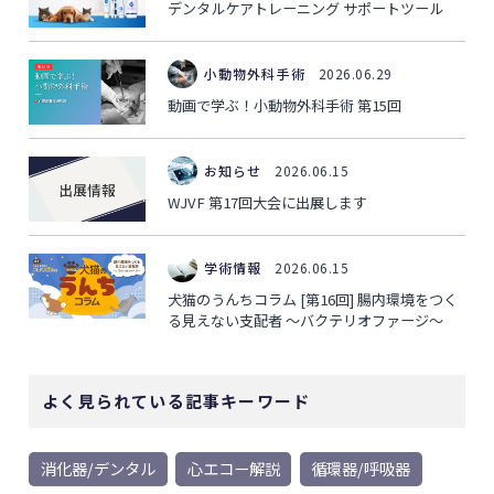
デンタルケアトレーニング サポートツール
小動物外科手術
2026.06.29
動画で学ぶ！小動物外科手術 第15回
お知らせ
2026.06.15
WJVF 第17回大会に出展します
学術情報
2026.06.15
犬猫のうんちコラム [第16回] 腸内環境をつく
る見えない支配者 ～バクテリオファージ～
よく見られている記事キーワード
消化器/デンタル
心エコー解説
循環器/呼吸器