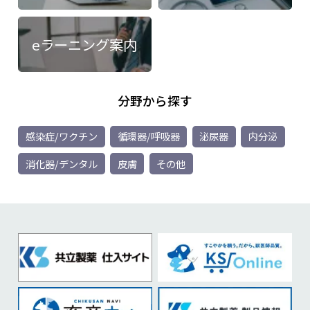
eラーニング案内
分野から探す
感染症/ワクチン
循環器/呼吸器
泌尿器
内分泌
消化器/デンタル
皮膚
その他